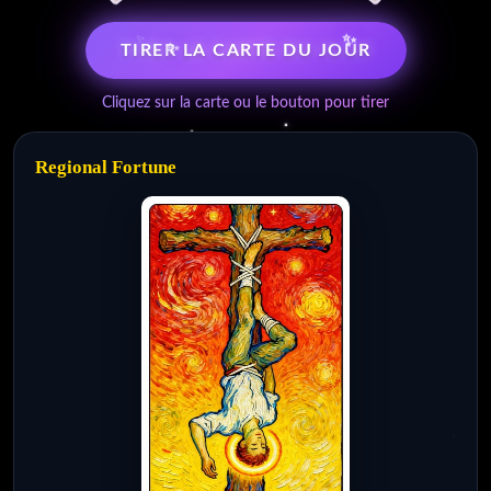
✨
✨
TIRER LA CARTE DU JOUR
✨
✨
Cliquez sur la carte ou le bouton pour tirer
Regional Fortune