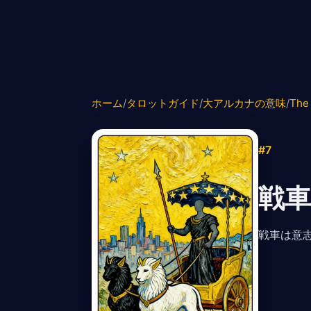
ホーム
/
タロットガイド
/
大アルカナの意味
/
The
#7
戦車
戦車は意