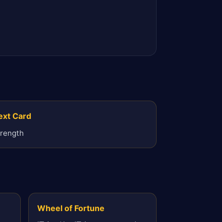
ext Card
trength
Wheel of Fortune