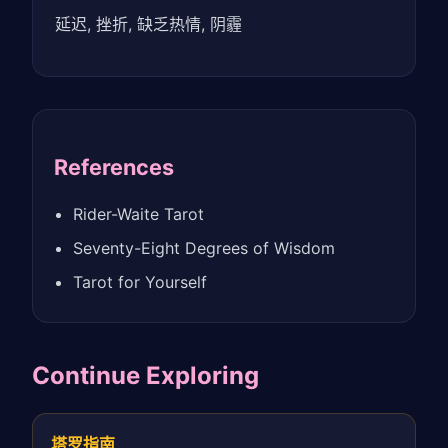
延迟, 挫折, 缺乏热情, 阴霾
References
Rider-Waite Tarot
Seventy-Eight Degrees of Wisdom
Tarot for Yourself
Continue Exploring
塔罗指南