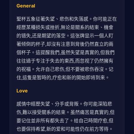
General
聖杯五象征著失望、悲伤和失落感。你可能正在
經歷某種损失或挫折,無论是關系的結束、機會
的错失,还是期望的落空。這张牌显示一個人盯
著倾倒的杯子,却沒有注意到背後仍然直立的兩
個杯子。這提醒我們,虽然失望是真實的,但我們
往往過于专注于失去的東西,而忽视了仍然擁有
的祝福。允许自己悲伤,但不要被悲伤吞沒。记
住,這隻是暂時的,疗愈和新的開始即将到来。
Love
感情中經歷失望、分手或背叛。你可能深陷悲
伤,難以接受關系的結束。虽然痛苦是真實的,但
要记住並非所有都失去了。给自己時間疗愈,但
也要保持希望,新的爱和可能性仍在前方等待。