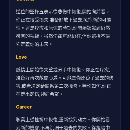
逆位的聖杯五表示從悲伤中恢復,開始向前看。
你正在接受损失,准备好放下過去,擁抱新的可能
性。這是疗愈和原谅的時期,你開始認識到仍然
擁有的祝福。虽然伤痛可能仍在,但你選择不讓
它定義你的未来。
Love
感情上開始從失望或分手中恢復。你正在疗愈,
准备好再次敞開心扉。可能是你原谅了過去的伤
害,或者决定给關系第二次機會。無论如何,你正
在走出悲伤,迎向希望。
Career
职業上從挫折中恢復,重新找到动力。你開始看
到新的機會,不再沉溺于過去的失败。從經验中