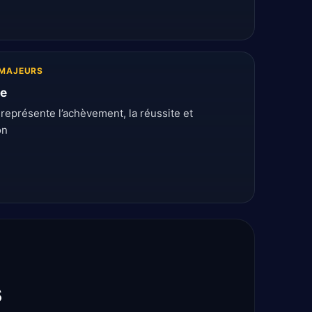
MAJEURS
e
eprésente l’achèvement, la réussite et
on
s