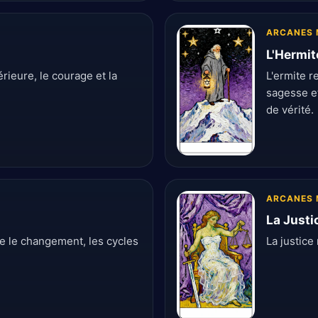
ARCANES 
L'Hermit
érieure, le courage et la
L'ermite r
sagesse et
de vérité.
ARCANES 
La Justi
te le changement, les cycles
La justice 