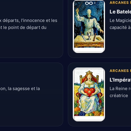
ARCANES 
Le Batel
 départs, l'innocence et les
Le Magicie
nt le point de départ du
capacité à
ARCANES 
L'Impéra
ion, la sagesse et la
La Reine re
créatrice