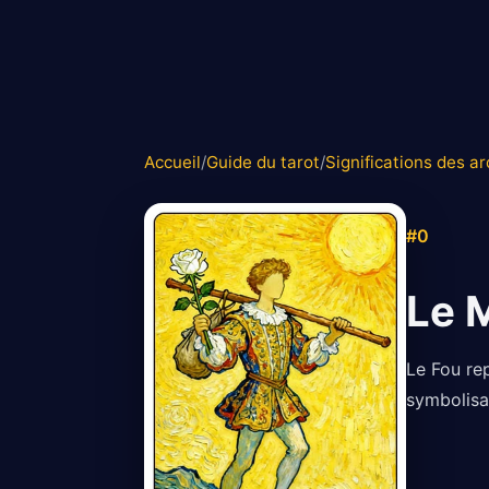
Accueil
/
Guide du tarot
/
Significations des a
#0
Le 
Le Fou rep
symbolisa