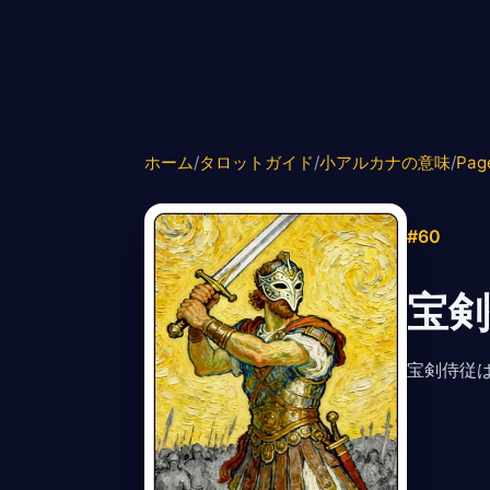
ホーム
/
タロットガイド
/
小アルカナの意味
/
Pag
#60
宝剣
宝剣侍従