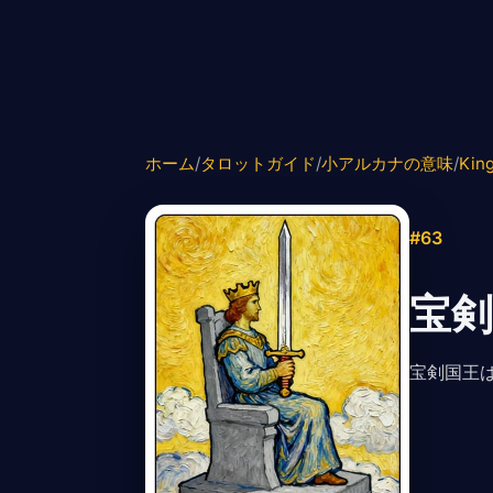
ホーム
/
タロットガイド
/
小アルカナの意味
/
Kin
#63
宝剣
宝剣国王