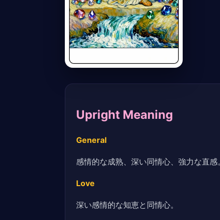
Upright Meaning
General
感情的な成熟、深い同情心、強力な直感
Love
深い感情的な知恵と同情心。