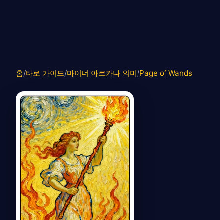
홈
/
타로 가이드
/
마이너 아르카나 의미
/
Page of Wands