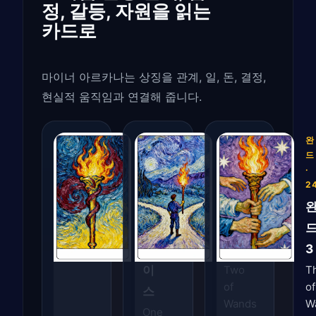
정, 갈등, 자원을 읽는
카드로
마이너 아르카나는 상징을 관계, 일, 돈, 결정,
현실적 움직임과 연결해 줍니다.
완
완
완
드
드
드
·
·
·
22
23
2
완
완
드
드
에
2
3
이
Two
T
of
of
스
Wands
W
One