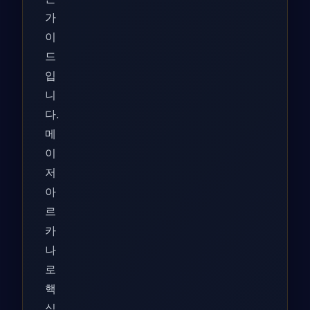
가
이
드
입
니
다.
메
이
저
아
르
카
나
로
핵
심