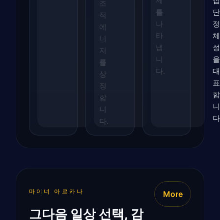
제
집
조
를
단
적
나
정
에
타
체
너
냅
성
지
니
을
를
다.
대
상
표
징
합
합
니
니
다
다.
마이너 아르카나
More
그다음 일상 선택, 감