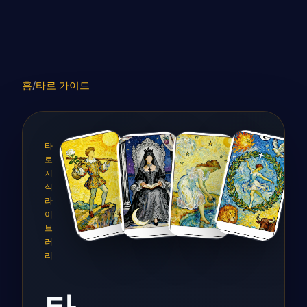
홈
/
타로 가이드
타
로
지
식
라
이
브
러
리