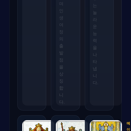
며
는
인
놀
생
라
여
운
정
능
의
력
출
을
발
나
점
타
을
냅
상
니
징
다.
합
니
다.
메
메
메
이
이
이