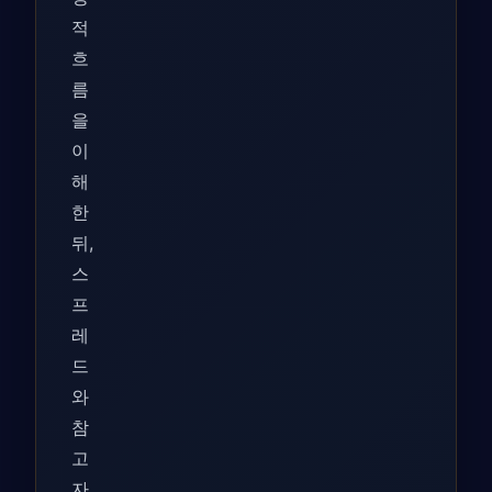
적
흐
름
을
이
해
한
뒤,
스
프
레
드
와
참
고
자