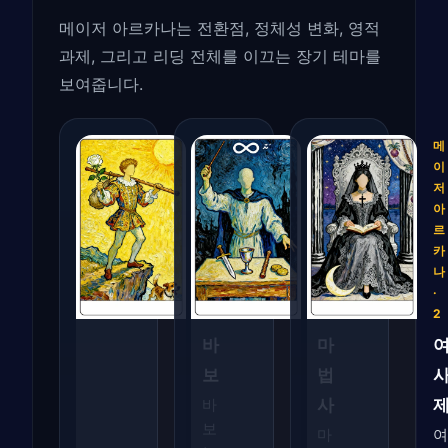
메이저 아르카나는 전환점, 정체성 변화, 영적
과제, 그리고 리딩 전체를 이끄는 장기 테마를
보여줍니다.
메
메
메
이
이
이
저
저
저
아
아
아
르
르
르
카
카
카
나
나
나
·
·
·
0
1
2
바
마
보
법
사
바
보
마
여