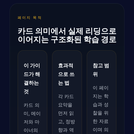
페이지 목적
카드 의미에서 실제 리딩으로
이어지는 구조화된 학습 경로
이 가이
효과적
참고 범
드가 해
으로 쓰
위
결하는
는 법
이 페이
것
지는 학
각 카드
습과 성
요약을
카드 의
찰을 위
먼저 읽
미, 메이
한 자료
고, 정방
저와 마
이며 의
향과 역
이너의