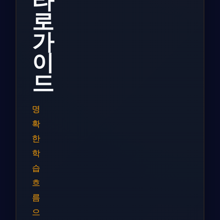
타
로
가
이
드
명
확
한
학
습
흐
름
으