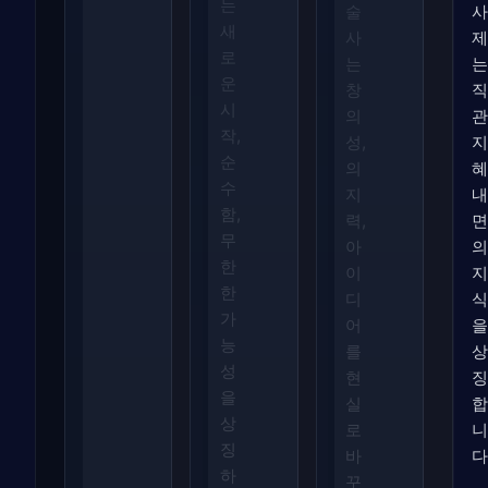
는
술
사
새
사
제
로
는
는
운
창
직
시
의
관
작,
성,
지
순
의
혜
수
지
내
함,
력,
면
무
아
의
한
이
지
한
디
식
가
어
을
능
를
상
성
현
징
을
실
합
상
로
니
징
바
다
하
꾸