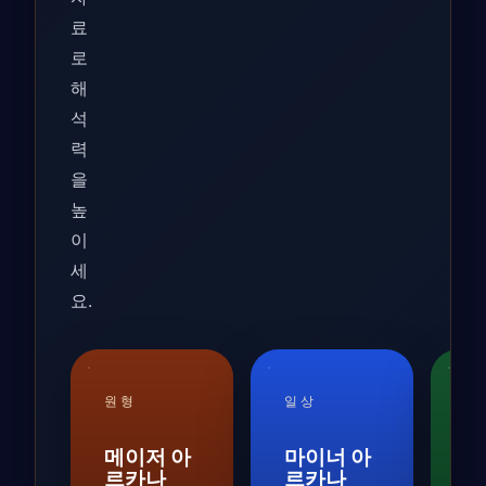
료
로
해
석
력
을
높
이
세
요.
원형
일상
실
메이저 아
마이너 아
타
르카나
르카나
레