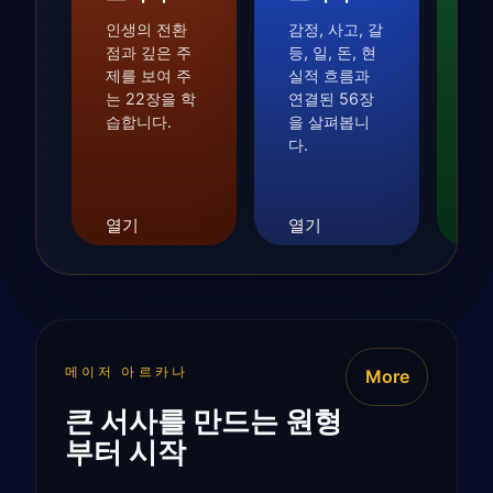
인생의 전환
감정, 사고, 갈
질
점과 깊은 주
등, 일, 돈, 현
에
제를 보여 주
실적 흐름과
점
는 22장을 학
연결된 56장
층
습합니다.
을 살펴봅니
알
다.
를
습
열
열기
열기
메이저 아르카나
More
큰 서사를 만드는 원형
부터 시작