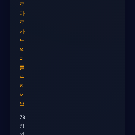
로
타
로
카
드
의
미
를
익
히
세
요.
78
장
의