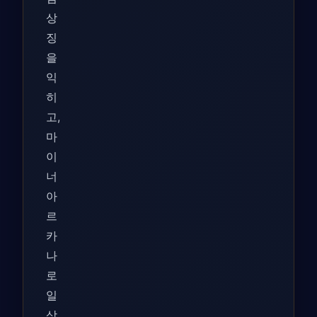
상
징
을
익
히
고,
마
이
너
아
르
카
나
로
일
상