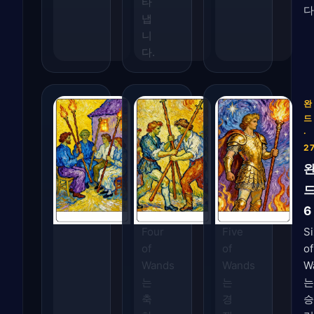
타
다
냅
니
다.
완
완
완
드
드
드
·
·
·
25
26
2
완
완
드
드
4
5
6
Four
Five
Si
of
of
of
Wands
Wands
W
는
는
는
축
경
승