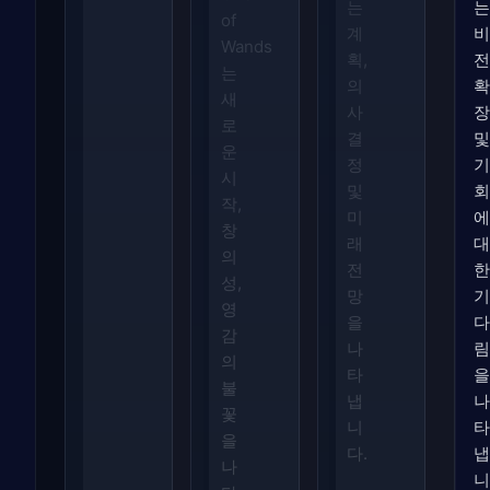
는
는
of
계
비
Wands
획,
전
는
의
확
새
사
장
로
결
및
운
정
기
시
및
회
작,
미
에
창
래
대
의
전
한
성,
망
기
영
을
다
감
나
림
의
타
을
불
냅
나
꽃
니
타
을
다.
냅
나
니