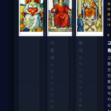
저
저
저
아
아
아
르
르
르
카
카
카
나
나
나
·
·
·
3
4
5
여
황
황
제
제
황
교
제
황
여
는
은
왕
권
전
은
위,
통
다
구
영
산,
조
적
영
및
지
양,
통
도
창