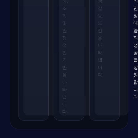
하,
쟁,
리
조
갈
인
화
등,
정
및
도
대
안
전
중
정
을
의
적
나
성
인
타
공
기
냅
을
반
니
상
을
다.
징
나
합
타
니
냅
다
니
다.