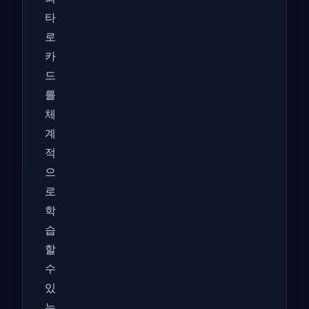
타
로
카
드
를
체
계
적
으
로
학
습
할
수
있
는