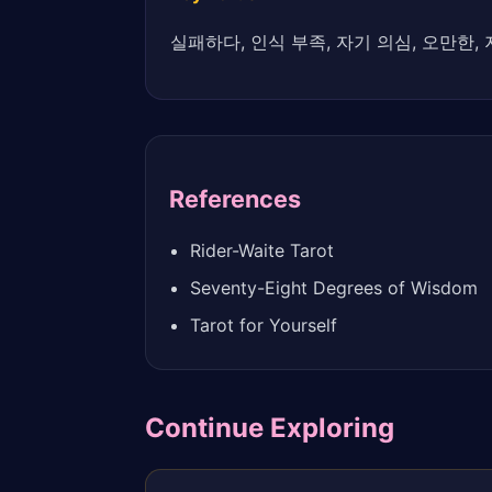
실패하다, 인식 부족, 자기 의심, 오만한,
References
Rider-Waite Tarot
Seventy-Eight Degrees of Wisdom
Tarot for Yourself
Continue Exploring