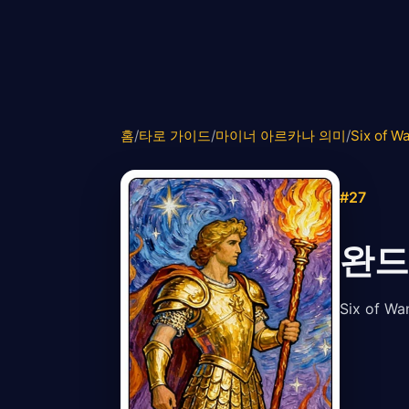
홈
/
타로 가이드
/
마이너 아르카나 의미
/
Six of W
#27
완드
Six of