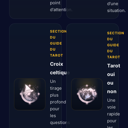
point
d'une
d'attention.
situation.
SECTION
SECTION
DU
DU
GUIDE
GUIDE
DU
DU
TAROT
TAROT
Croix
Tarot
celtique
oui
Un
ou
tirage
non
plus
Une
profond
voie
pour
rapide
les
pour
questions
les