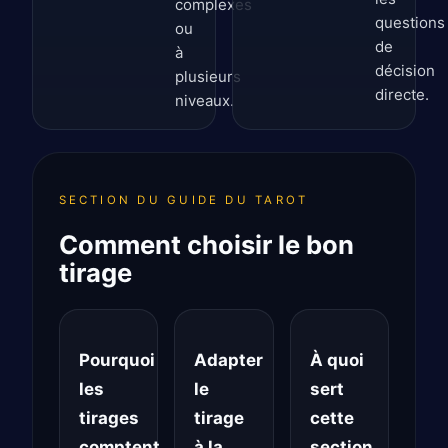
complexes
questions
ou
de
à
décision
plusieurs
directe.
niveaux.
SECTION DU GUIDE DU TAROT
Comment choisir le bon
tirage
Pourquoi
Adapter
À quoi
les
le
sert
tirages
tirage
cette
comptent
à la
section