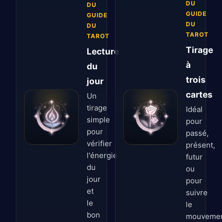
DU
DU
GUIDE
GUIDE
DU
DU
TAROT
TAROT
Tirage
Lecture
à
du
trois
jour
cartes
Un
tirage
Idéal
simple
pour
pour
passé,
vérifier
présent,
l'énergie
futur
du
ou
jour
pour
et
suivre
le
le
bon
mouveme