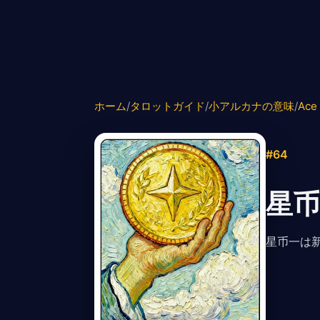
ホーム
/
タロットガイド
/
小アルカナの意味
/
Ace 
#64
星币
星币一は