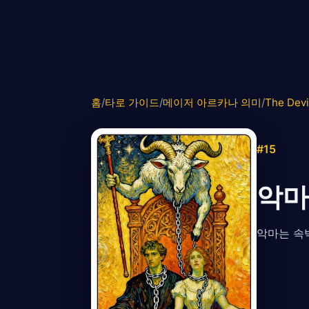
홈
/
타로 가이드
/
메이저 아르카나 의미
/
The Devi
#15
악마
악마는 속박