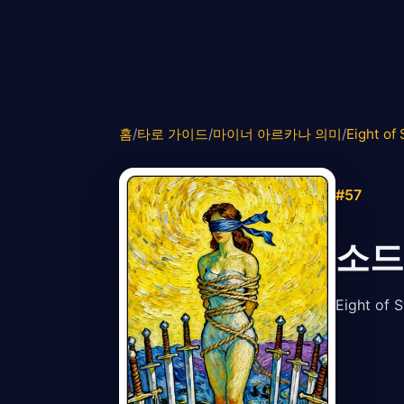
홈
/
타로 가이드
/
마이너 아르카나 의미
/
Eight of
#57
소드
Eight 