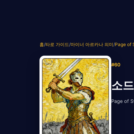
홈
/
타로 가이드
/
마이너 아르카나 의미
/
Page of
#60
소드
Page o